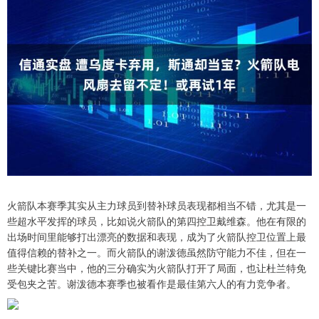
火箭队本赛季其实从主力球员到替补球员表现都相当不错，尤其是一
些超水平发挥的球员，比如说火箭队的第四控卫戴维森。他在有限的
出场时间里能够打出漂亮的数据和表现，成为了火箭队控卫位置上最
值得信赖的替补之一。而火箭队的谢泼德虽然防守能力不佳，但在一
些关键比赛当中，他的三分确实为火箭队打开了局面，也让杜兰特免
受包夹之苦。谢泼德本赛季也被看作是最佳第六人的有力竞争者。