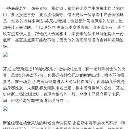
一些底薪老将，像是泰特、霍勒迪，都能在比赛当中发挥出自己的作
用，要么投进三分，要么拼命防守。但火箭队一位拿着中产合同的球
员，32岁的老将多利安·芬尼·史密斯，也就是外号电风扇的前锋，他
却是让人失望的。可以说芬尼·史密斯本赛季表现一直不温不火，甚至
说有点差强人意。跟他的大合同相比，本赛季他似乎只能配得上一份
底薪，甚至连底薪可能都不如，因为他的表现明明没有泰特和霍勒迪
好。
芬尼·史密斯最近10场比赛几乎很难得到重用，有一场对阵爵士队的比
赛，虽然9分钟砍下7分，但那是在胜负已定的时间出场，根本不值得
参考。前一场芬尼·史密斯倒是进入火箭队轮换阵容，但那场几乎就是
热身赛性质，火箭队和灰熊队排名已定，根本没有赢球的必要。芬尼·
史密斯上场比划比划，表现也相当的一般。乌度卡已经弃用了电风
扇，但这位老将却被斯通经理当成宝。
斯通经理在接受采访的时候也承认芬尼·史密斯本赛季的状态不行，和