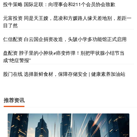
投牛策略 国际足联：向理事会和211个会员协会致歉
元富投资 同是天王嫂，昆凌和方媛路人缘天差地别，差距一
目了然
仁信配资 白云国企捐资改造，头陂小学多功能馆正式启用
盘配资 脖子里的小肿块≠癌变炸弹！别把甲状腺小结节当
成“绝症警报”
股门在线 选择新鲜食材，保障存储安全 | 健康素养加油站
推荐资讯