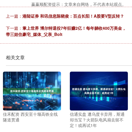
赢赢顺配资提示：文章来自网络，不代表本站观点。
上一篇：
港陆证券 和讯信息陈晓俊：百点长阳！A股要V型反转？
下一篇：
掌上世界 博尔特退役7年狂赚2亿！每年躺收400万美金，
带三娃住豪宅_媒体_父亲_Bolt
相关文章
佳禾配资 西安至十堰高铁全线
信通实盘 遭乌度卡弃用，斯通
隧道贯通
却当宝？火箭队电风扇去留不
定！或再试1年