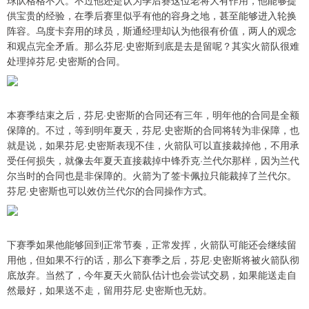
球队格格不入。不过他还是认为季后赛这位老将大有作用，他能够提
供宝贵的经验，在季后赛里似乎有他的容身之地，甚至能够进入轮换
阵容。乌度卡弃用的球员，斯通经理却认为他很有价值，两人的观念
和观点完全矛盾。那么芬尼·史密斯到底是去是留呢？其实火箭队很难
处理掉芬尼·史密斯的合同。
本赛季结束之后，芬尼·史密斯的合同还有三年，明年他的合同是全额
保障的。不过，等到明年夏天，芬尼·史密斯的合同将转为非保障，也
就是说，如果芬尼·史密斯表现不佳，火箭队可以直接裁掉他，不用承
受任何损失，就像去年夏天直接裁掉中锋乔克·兰代尔那样，因为兰代
尔当时的合同也是非保障的。火箭为了签卡佩拉只能裁掉了兰代尔。
芬尼·史密斯也可以效仿兰代尔的合同操作方式。
下赛季如果他能够回到正常节奏，正常发挥，火箭队可能还会继续留
用他，但如果不行的话，那么下赛季之后，芬尼·史密斯将被火箭队彻
底放弃。当然了，今年夏天火箭队估计也会尝试交易，如果能送走自
然最好，如果送不走，留用芬尼·史密斯也无妨。