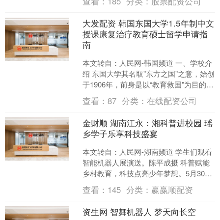
查看：
185
分类：
股票配资公司
夕，未来网联合....
大发配资 韩国东国大学1.5年制中文
授课康复治疗教育硕士留学申请指
南
本文转自：人民网-韩国频道 一、学校介
绍 东国大学其名取"东方之国"之意，始创
于1906年，前身是以“教育救国”为目的开
办的明进学校。东国大学拥有全韩国先
查看：
87
分类：
在线配资公司
进的影....
金财顺 湖南江永：湘科普进校园 瑶
乡学子乐享科技盛宴
本文转自：人民网-湖南频道 学生们观看
智能机器人展演送。陈平成摄 科普赋能
乡村教育，科技点亮少年梦想。5月30
日，湘科普“四进”系列活动走进湖南省江
查看：
145
分类：
赢赢顺配资
永县松柏瑶族....
资生网 智舞机器人 梦天向长空