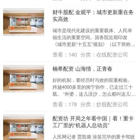
财牛股配 金观平：城市更新重在务
实高效
城市是现代化建设的重要载体、人民幸
福生活的重要空间。国务院近期印发
《城市更新“十五五”规划》（以下简称
《规划》），明确了“十五五”时期我国城
查看：
140
分类：
在线配资公司
市更新工作的目标指标....
楠希配资 山海情，正青春
好的机制，要经历时与效的双重检验。
跨越4000多里的闽宁协作，已走过三十
载。 “外婆，这儿没沙，怎么都叫这儿‘金
沙滩’？” “我们去镇史馆找答案。”81岁的
查看：
178
分类：
炒股配资公司
原福....
配资坊 开局之年看中国｜看！重卡
工厂里的“机器人总动员”
人民网记者 贾凯璐 涂装完毕的重卡驾驶