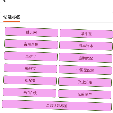
旅！
话题标签
捷元网
掌牛宝
富瑞众投
凯丰资本
卓信宝
盛鹏优配
融股宝
中国星配资
盘配资
兴业策略
股门在线
亿盛资产
全部话题标签