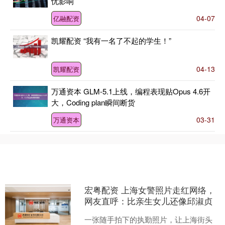
忧影响
04-07
亿融配资
凯耀配资 “我有一名了不起的学生！”
04-13
凯耀配资
万通资本 GLM-5.1上线，编程表现贴Opus 4.6开
大，Coding plan瞬间断货
03-31
万通资本
宏粤配资 上海女警照片走红网络，
网友直呼：比亲生女儿还像邱淑贞
一张随手拍下的执勤照片，让上海街头