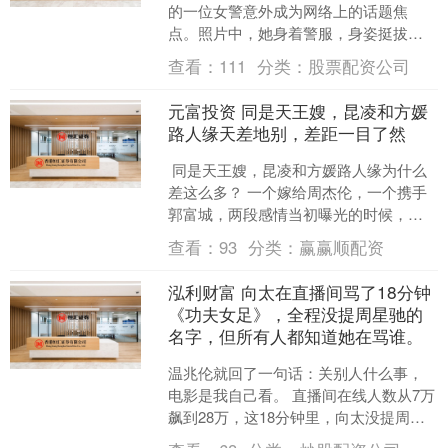
的一位女警意外成为网络上的话题焦
点。照片中，她身着警服，身姿挺拔，
眉眼之间的神韵让人瞬间想起上世纪90
查看：
111
分类：
股票配资公司
年代香港女星邱淑贞在电影....
元富投资 同是天王嫂，昆凌和方媛
路人缘天差地别，差距一目了然
同是天王嫂，昆凌和方媛路人缘为什么
差这么多？ 一个嫁给周杰伦，一个携手
郭富城，两段感情当初曝光的时候，都
掀起过不小的讨论。两个人婚前都是模
查看：
93
分类：
赢赢顺配资
特，没有大红大紫的名....
泓利财富 向太在直播间骂了18分钟
《功夫女足》，全程没提周星驰的
名字，但所有人都知道她在骂谁。
温兆伦就回了一句话：关别人什么事，
电影是我自己看。 直播间在线人数从7万
飙到28万，这18分钟里，向太没提周星
驰3个字，可弹幕里刷的全是这3个字。