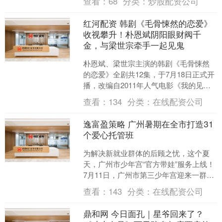
查看：
68
分类：
炒股配资公司
成交额涨了百....
红河配资 韩剧《毛骨悚然的恋爱》
收视攀升！朴恩斌阴阳眼财阀千
金，与梁世宗牵手一起见鬼
朴恩斌、梁世宗主演的韩剧《毛骨悚然
的恋爱》全剧共12集，于7月18日正式开
播，改编自2011年人气电影《我的见鬼
女友》，结合奇幻、惊悚、爱情与喜剧
查看：
134
分类：
在线配资公司
元素，打造今夏....
逸富盈策略 广州暑期在全市打造31
个爱心托管班
为解决新就业群体的后顾之忧，这个夏
天，广州市少年宫“官方带娃”服务上线！
7月11日，广州市第三少年宫迎来一群特
别的学员。当天，“共青团·伙伴计划”羊城
查看：
143
分类：
在线配资公司
星光有爱....
鼎和网 今日面孔｜星爷回来了？