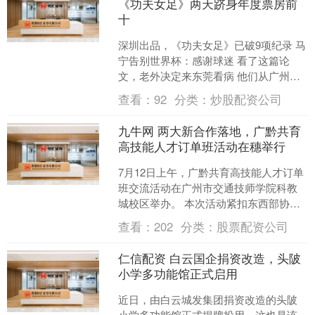
《功夫女足》两天跻身年度票房前
十
深圳出品，《功夫女足》已破9项纪录 马
宁告别世界杯：感谢球迷 看了这篇论
文，老外决定来东莞看病 他们从广州出
发，为中国村镇拍纪录片 太空实验怎么
查看：
92
分类：
炒股配资公司
做？黎家盈在线更....
九牛网 两大新合作落地，广黔共育
高技能人才订单班活动在穗举行
7月12日上午，广黔共育高技能人才订单
班交流活动在广州市交通技师学院科教
城校区举办。 本次活动紧扣东西部协作
与广东省“百千万工程”部署，系统展
查看：
202
分类：
股票配资公司
示“广交·黔英班”....
仁信配资 白云国企捐资改造，头陂
小学多功能馆正式启用
近日，由白云城发集团捐资改造的头陂
小学多功能馆正式揭牌投用，这也是该