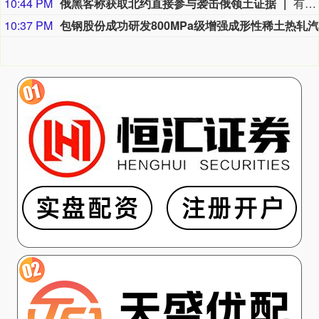
10:44 PM
俄黑客称获取北约直接参与袭击俄领土证据
有匿名俄罗斯黑客称，已获取北约直接参与袭击俄领土的书面证据。相关内容涉及乌克兰武装部队2026年7月袭击俄列宁格勒州和加里宁格勒州石油码头的事件。该匿名黑客向塔斯社透露，其获取的书面证据显示，受雇于北约情报部门的专家巴特·德瓦赫特向乌克兰国家安全局提供了列宁格勒州和加里宁格勒州石油码头、以及俄罗斯天然气工业股份公司一艘液化天然气运输船的坐标情报。书面证据显示，德瓦赫特曾提议同乌国家安全局国际合作中心代表举行线上会谈，并建议让自己所在情报部门的上司一同参会。作为回应，乌方提出安排乌国家安全局专家、少校米哈伊尔·马尔琴科参与沟通。
10:37 PM