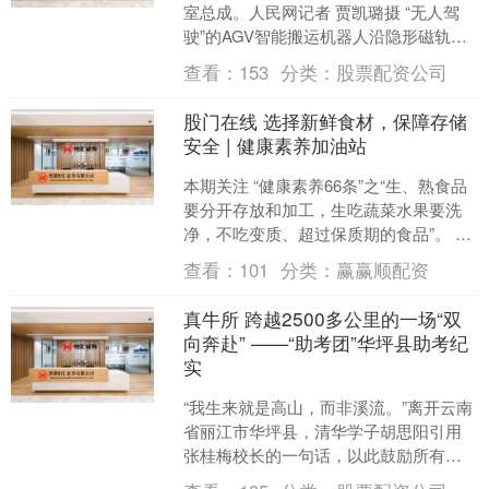
室总成。人民网记者 贾凯璐摄 “无人驾
驶”的AGV智能搬运机器人沿隐形磁轨精
准配送物料；重卡车架总成通过高架
查看：
153
分类：
股票配资公司
EMS系统自动....
股门在线 选择新鲜食材，保障存储
安全 | 健康素养加油站
本期关注 “健康素养66条”之“生、熟食品
要分开存放和加工，生吃蔬菜水果要洗
净，不吃变质、超过保质期的食品”。 选
择新鲜食材是保证饮食安全的关键。学
查看：
101
分类：
赢赢顺配资
会辨别和采购....
真牛所 跨越2500多公里的一场“双
向奔赴” ——“助考团”华坪县助考纪
实
“我生来就是高山，而非溪流。”离开云南
省丽江市华坪县，清华学子胡思阳引用
张桂梅校长的一句话，以此鼓励所有
2026高考生勇敢圆梦。 2026年高考前