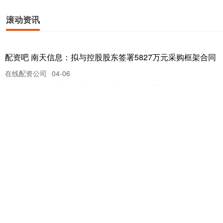
滚动资讯
配资吧 南天信息：拟与控股股东签署5827万元采购框架合同
在线配资公司
04-06
南天信息晚间公告，公司拟与控股股东云南省工业投资控股集团有限
责任公司（简称“工投集团”）签署框架合同，合同有效期3年（2
宏源证券 风口财评莫让养老贷成了“精算债”
炒股配资公司
05-10
我国人均预期寿命突破79岁,养老金融产品持续丰富。近日,超40家银
行推出“养老贷”的消息引发热议。所谓养老贷,即银行借钱
捷元网 骑行新疆：哪条路安全又风景好？一位本地旅行社从
业者的真实推荐
赢赢顺配资
05-03
骑行新疆：哪条路安全又风景好？一位本地旅行社从业者的真实推荐