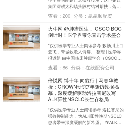
集团深耕太和镇头陂村结对帮扶，落
实“百千万工程”的标志性实体项目，展现
查看：
200
分类：
赢赢顺配资
其以实体项目为抓手，坚....
火牛网 @肿瘤医生， CSCO BOC
倒计时！医学界带你直击学术盛会
*仅供医学专业人士阅读参考 敕勒川上白
云飞，青城牧歌入诗扉。 整理 | 医学界
报道组 由中国临床肿瘤学会（CSCO）
与北京市希思科临床肿瘤学研究基金会
查看：
86
分类：
在线配资公司
联合主办的....
倍悦网 博十年 向愈行 | 马春华教
授：CROWN研究7年随访数据揭
幕，深度缓解驱动洛拉替尼改写
ALK阳性NSCLC长生存格局
*仅供医学专业人士阅读参考 洛拉替尼的
强效抑制能力，为ALK阳性晚期NSCLC
患者带来深度缓解的新希望。 在ALK阳