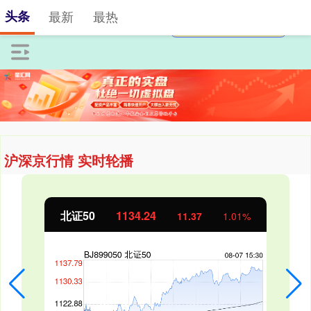
头条
最新
最热
沪深京行情 实时轮播
北证50
1134.24
11.37
1.01%