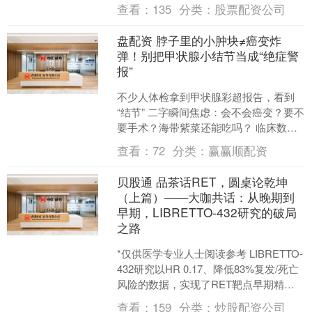
性晚期NSCLC的治疗中，能否快速、深
查看：
135
分类：
股票配资公司
度地缩....
盘配资 脖子里的小肿块≠癌变炸
弹！别把甲状腺小结节当成“绝症警
报”
不少人体检拿到甲状腺彩超报告，看到
“结节” 二字瞬间焦虑：会不会癌变？要不
要手术？海带紫菜还能吃吗？ 临床数据
显示，我国每5个人里就有1人查出甲状
查看：
72
分类：
赢赢顺配资
腺结节，但9....
贝股通 品茶话RET，圆桌论乾坤
（上篇）——大咖共话：从晚期到
早期，LIBRETTO-432研究的破局
之路
*仅供医学专业人士阅读参考 LIBRETTO-
432研究以HR 0.17、降低83%复发/死亡
风险的数据，实现了RET靶点早期精准
靶向治疗的历史性跨越。 202....
查看：
159
分类：
炒股配资公司