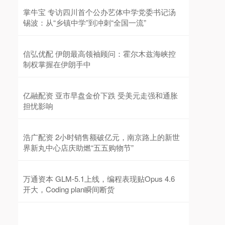
掌牛宝 专访四川首个公办艺体中学党委书记汤
锡波：从“乡镇中学”到冲刺“全国一流”
信弘优配 伊朗最高领袖顾问：霍尔木兹海峡控
制权掌握在伊朗手中
亿融配资 亚市早盘金价下跌 受美元走强和通胀
担忧影响
浩广配资 2小时销售额破亿元，南京路上的新世
界新丸中心店庆助燃“五五购物节”
万通资本 GLM-5.1上线，编程表现贴Opus 4.6
开大，Coding plan瞬间断货