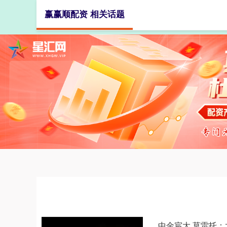
赢赢顺配资 相关话题
首页
中金宸大 莫雷托