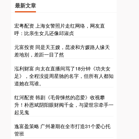
最新文章
宏粤配资 上海女警照片走红网络，网友直
呼：比亲生女儿还像邱淑贞
元富投资 同是天王嫂，昆凌和方媛路人缘天
差地别，差距一目了然
泓利财富 向太在直播间骂了18分钟《功夫女
足》，全程没提周星驰的名字，但所有人都知
道她在骂谁。
红河配资 韩剧《毛骨悚然的恋爱》收视攀
升！朴恩斌阴阳眼财阀千金，与梁世宗牵手一
起见鬼
逸富盈策略 广州暑期在全市打造31个爱心托
管班