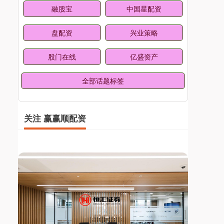
融股宝
中国星配资
盘配资
兴业策略
股门在线
亿盛资产
全部话题标签
关注 赢赢顺配资