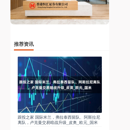
推荐资讯
跟投之家 国际米兰，弗拉泰西留队、阿斯拉尼
离队，卢克曼交易暗战升级_皮奥_欧元_国米