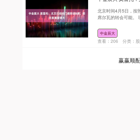
北京时间4月5日，按
席尔瓦的转会可能。 现
中金辰大
查看：
206
分类：
股
赢赢顺