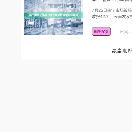
7月25日南宁市场镀锌
岐报4270、云南友发报
日期：0
蜗牛配资
赢赢顺