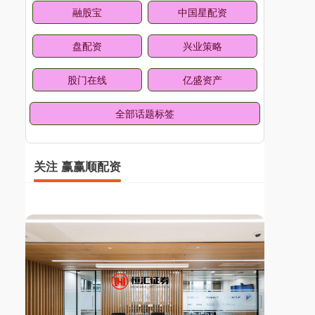
融股宝
中国星配资
盘配资
兴业策略
股门在线
亿盛资产
全部话题标签
关注 赢赢顺配资