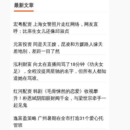
最新文章
宏粤配资 上海女警照片走红网络，网友直
呼：比亲生女儿还像邱淑贞
元富投资 同是天王嫂，昆凌和方媛路人缘天
差地别，差距一目了然
泓利财富 向太在直播间骂了18分钟《功夫女
足》，全程没提周星驰的名字，但所有人都知
道她在骂谁。
红河配资 韩剧《毛骨悚然的恋爱》收视攀
升！朴恩斌阴阳眼财阀千金，与梁世宗牵手一
起见鬼
逸富盈策略 广州暑期在全市打造31个爱心托
管班