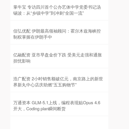
掌牛宝 专访四川首个公办艺体中学党委书记汤
锡波：从“乡镇中学”到冲刺“全国一流”
信弘优配 伊朗最高领袖顾问：霍尔木兹海峡控
制权掌握在伊朗手中
亿融配资 亚市早盘金价下跌 受美元走强和通胀
担忧影响
浩广配资 2小时销售额破亿元，南京路上的新世
界新丸中心店庆助燃“五五购物节”
万通资本 GLM-5.1上线，编程表现贴Opus 4.6
开大，Coding plan瞬间断货