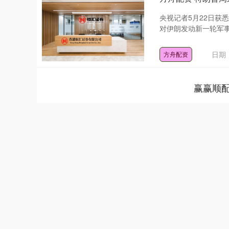
央视记者5月22日获
对伊朗发动新一轮军事
日期：
方舟配资
赢赢顺