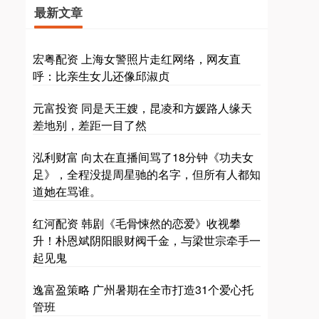
最新文章
宏粤配资 上海女警照片走红网络，网友直
呼：比亲生女儿还像邱淑贞
元富投资 同是天王嫂，昆凌和方媛路人缘天
差地别，差距一目了然
泓利财富 向太在直播间骂了18分钟《功夫女
足》，全程没提周星驰的名字，但所有人都知
道她在骂谁。
红河配资 韩剧《毛骨悚然的恋爱》收视攀
升！朴恩斌阴阳眼财阀千金，与梁世宗牵手一
起见鬼
逸富盈策略 广州暑期在全市打造31个爱心托
管班