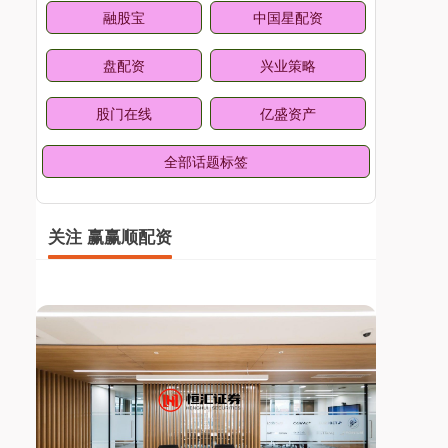
融股宝
中国星配资
盘配资
兴业策略
股门在线
亿盛资产
全部话题标签
关注 赢赢顺配资