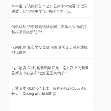
掌牛宝 专访四川首个公办艺体中学党委书记汤
锡波：从“乡镇中学”到冲刺“全国一流”
信弘优配 伊朗最高领袖顾问：霍尔木兹海峡控
制权掌握在伊朗手中
亿融配资 亚市早盘金价下跌 受美元走强和通胀
担忧影响
浩广配资 2小时销售额破亿元，南京路上的新世
界新丸中心店庆助燃“五五购物节”
万通资本 GLM-5.1上线，编程表现贴Opus 4.6
开大，Coding plan瞬间断货